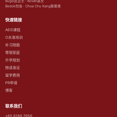
Bugis武吉士 · Kovan高文
Bedok勿洛 · Choa Chu Kang蔡厝港
快速链接
AEIS课程
O水准培训
补习陪跑
寄宿家庭
升学规划
陪读准证
留学费用
PR申请
博客
联系我们
+65 8189 7956