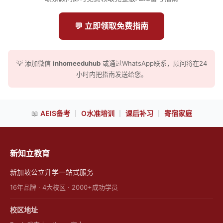
💬 立即领取免费指南
💡 添加微信
inhomeeduhub
或通过WhatsApp联系，顾问将在24
小时内把指南发送给您。
📖
AEIS备考
｜
O水准培训
｜
课后补习
｜
寄宿家庭
新知立教育
新加坡公立升学一站式服务
16年品牌 · 4大校区 · 2000+成功学员
校区地址