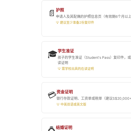
护照
📄
申请人及其配偶的护照信息页（有效期6个月以
💡 建议至少准备2份复印件
学生准证
🎓
孩子的学生准证（Student's Pass）复印件，
读证明
💡 需学校出具的在读证明
资金证明
💳
银行存款证明、工资单或税单（建议S$20,000
💡 中英双语或英文版
结婚证明
💍