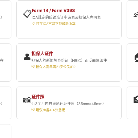
Form 14 / Form V39S
📋

上）
ICA规定的陪读准证申请表及担保人声明表
💡 可在ICA官网下载最新版本
担保人证件
👤
或在
担保人的新加坡身份证（NRIC）正反面复印件
💡 担保人需年满21岁公民/PR
证件照
📸

+）
近3个月内白底彩色证件照（35mm×45mm）
💡 建议准备4-6张备用