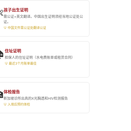
孩子出生证明

需公证+英文翻译。中国出生证明须经当地公证处公
证。
💡 中国文件需公证处翻译公证
住址证明
🏠
担保人的住址证明（水电费账单或租赁合同）
💡 最近3个月账单最佳
体检报告

新加坡诊所出具的X光胸透和HIV检测报告
💡 入境后预约体检