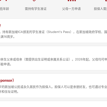
低年龄
需持有学生准证
父母一方申请
担保人需
份
持有新加坡ICA颁发的学生准证（Student's Pass），在新加坡政府学校
满16周岁。
亲生父亲或母亲（需提供出生证明或亲属关系公证）。2026年起，父母均可申
不能申请。
onsor）
1岁的新加坡公民或永久居民作为担保人。担保人可以是亲朋好友，也可通过专
件和住址证明。