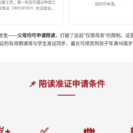
加坡工作。满一年后可通过申请工
段仍可申请。
作准证（WP/SP/EP）合法就业。
放宽——
父母均可申请陪读
，打破了此前"仅限母亲"的限制。
证的有效期通常与学生准证同步，最长可续签到孩子年满16周岁
📌 陪读准证申请条件
岁+
✅
👪