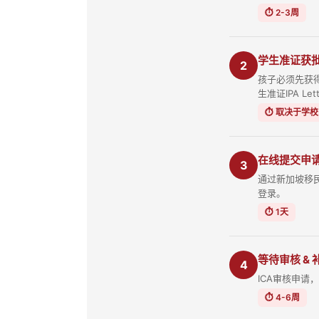
⏱ 2-3周
学生准证获
2
孩子必须先获得
生准证IPA Let
⏱ 取决于学
在线提交申
3
通过新加坡移民与关
登录。
⏱ 1天
等待审核 &
4
ICA审核申
⏱ 4-6周