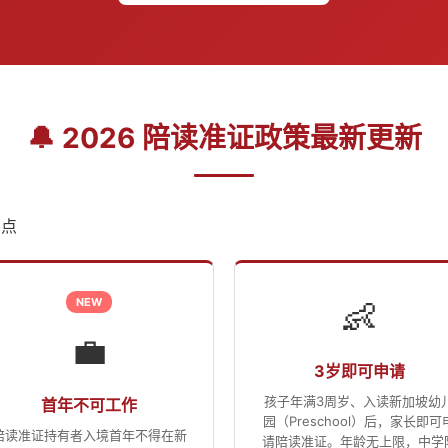
🔔 2026 陪读准证政策最新更新
要点
NEW
👶
💼
3岁即可申请
孩子年满3周岁、入读新加坡幼
首年不可工作
园（Preschool）后，家长即可
陪读准证持有者入境首年不得在新
请陪读准证。年龄无上限，中学