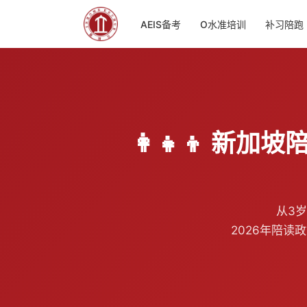
AEIS备考
O水准培训
补习陪跑
👩‍👧‍👦 
从3
2026年陪