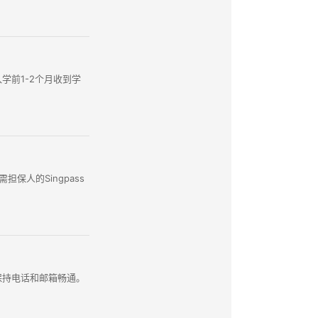
入学前1-2个月收到学
需担保人的Singpass
保持电话和邮箱畅通。