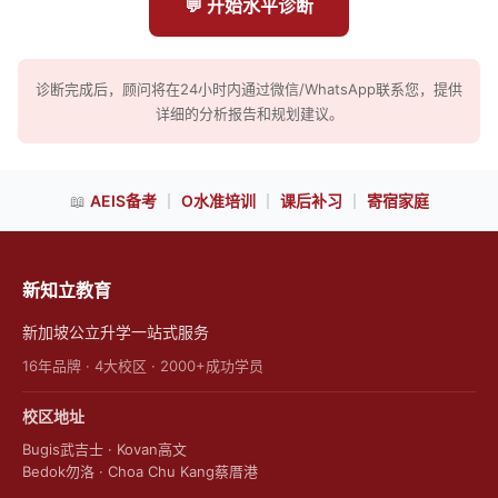
💬 开始水平诊断
诊断完成后，顾问将在24小时内通过微信/WhatsApp联系您，提供
详细的分析报告和规划建议。
📖
AEIS备考
｜
O水准培训
｜
课后补习
｜
寄宿家庭
新知立教育
新加坡公立升学一站式服务
16年品牌 · 4大校区 · 2000+成功学员
校区地址
Bugis武吉士 · Kovan高文
Bedok勿洛 · Choa Chu Kang蔡厝港