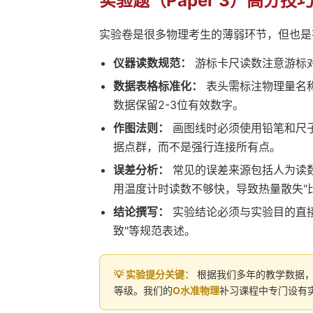
实验题（Paper 3）高分技
实验卷是很多物理考生的薄弱环节，但也是有
仪器读数规范：
游标卡尺读数注意游标
数据表格标准化：
表头需标注物理量名称
数据保留2-3位有效数字。
作图法则：
画图线时必须使用铅笔和尺子
据点群，而不是强行连接所有点。
误差分析：
常见的误差来源包括人为读
用温度计时读数不够快，导致热量散失"比
结论撰写：
实验结论必须与实验目的直接
致"等规范表述。
💡 实验提分关键：
根据我们多年的教学数据，实
等级。我们的
O水准物理
补习课程中专门设有