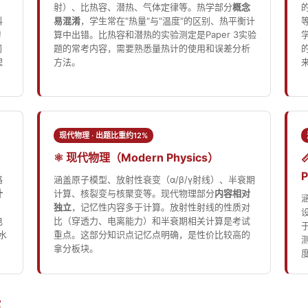
射）、比热容、潜热、气体定律等。热学部分
概念
科
易混淆
，学生常在"热量"与"温度"的区别、热平衡计
的
算中出错。比热容和潜热的实验测定是Paper 3实验
间
题的常考内容，需要熟悉量热计的使用和误差分析
理
方法。
现代物理 · 出题比重约12%
⚛️ 现代物理（Modern Physics）
P
路
涵盖原子模型、放射性衰变（α/β/γ射线）、半衰期
计
计算、核裂变与核聚变等。现代物理部分
内容相对
独立
，记忆性内容多于计算。放射性射线的性质对
电
比（穿透力、电离能力）和半衰期相关计算是考试
水
重点。这部分知识点记忆点明确，是性价比较高的
拿分板块。