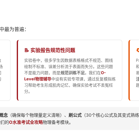
中最为普遍：
📝 实验报告规范性问题
位
实验卷中，很多学生因数据表格格式不规范、图线
场
绘制不标准、误差分析流于表面而失分。这些问题
们
不是能力问题，而是
规范训练不足
。我们在
O-
的
Level物理辅导
中设有实验专项课，通过反复模拟练
习帮助考生形成肌肉记忆，确保实验考试不丢冤枉
分。
概念
（确保每个物理量定义清晰）、
刷公式
（30个核心公式及其变式熟
我们的
O水准考试全攻略
物理备考模块。