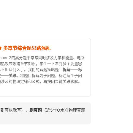
🔄 多章节综合题思路混乱
Paper 2的高分题干常常同时涉及力学和能量、电路
和热效应等跨章节知识，学生一下看到多个变量容
易不知从何入手。我们的解题策略是：
拆解——标
注——关联
。将题目拆解为子问题，标注每个子问
题涉及的物理定律和公式，再按因果链关联求解。
练到可以默写）、
刷真题
（近5年O水准物理真题