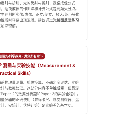
的反射与折射、光的反射与折射、透镜成像公式
等。透镜成像的作图法和计算公式是高频失分点。
学生在判断实像/虚像、正立/倒立、放大/缩小等像
的性质时容易出现混淆。建议通过
光路图反复练习
来加深理解。
测量与科学探究 · 贯穿所有章节
📏 测量与实验技能（Measurement &
ractical Skills）
涵盖物理量测量、单位换算、不确定度评估、实验
设计与数据处理。这部分内容
不单独成章
，但贯穿
于Paper 2的数据分析题和Paper 3的实验全程中。
测量仪器的正确使用（游标卡尺、螺旋测微器、温
度计、安培计、伏特计等）是实验卷的基本功。