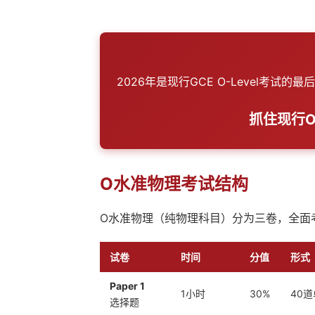
2026年是现行GCE O-Level考
抓住现行
O水准物理考试结构
O水准物理（纯物理科目）分为三卷，全面
试卷
时间
分值
形式
Paper 1
1小时
30%
40
选择题