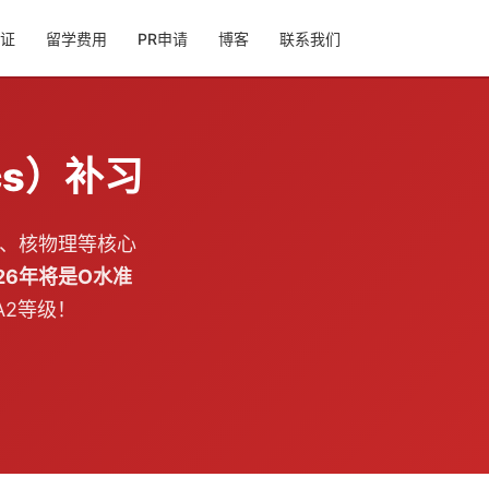
证
留学费用
PR申请
博客
联系我们
cs）补习
、核物理等核心
026年将是O水准
A2等级！