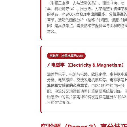
（牛顿三定律、力与运动关系）、能量（功、功
率、机械能守恒）、压强等。力学是整个物理学
的基石，也是O水准物理中
出题最多、分值最高
章节
。运动的图像分析（位移-时间图、速度-时
图）是高频考点，需要熟练掌握斜率与面积的物
意义。
电磁学 · 出题比重约20%
⚡ 电磁学（Electricity & Magnetism）
涵盖静电学、电流与电路、欧姆定律、串并联电
分析、电磁感应、交流发电机原理等。电磁学是
算题和实验题的必考章节
。电路分析中的电压分
配、电流分配规律和功率计算需要系统性训练。
磁感应中的法拉第定律和楞次定律是区分A1和A2
平的关键考点。