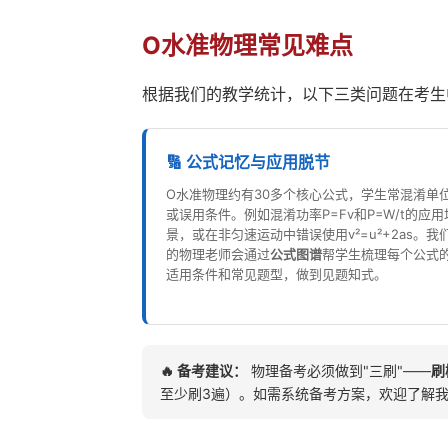
O水准物理常见难点
根据我们的教学统计，以下三类问题在考生
🔢 公式记忆与应用脱节
O水准物理约有30多个核心公式，学生常混淆单
或误用条件。例如混淆功率P=Fv和P=W/t的应用
景，或在非匀速运动中错误使用v²=u²+2as。我
的物理老师会通过
公式图谱
帮学生梳理每个公式
适用条件和常见题型，做到见题知式。
🔥 备考建议：
物理备考必须做到"三刷"——
刷
至少刷3遍）。如需系统备考方案，欢迎了解