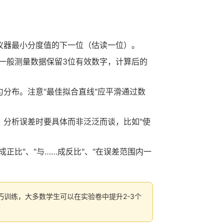
仪器最小分度值的下一位（估读一位）。
。一般测量数据保留3位有效数字，计算后的
分布。注意"最佳拟合直线"应平滑通过数
分析误差时要具体而非泛泛而谈，比如"使
比"、"与……成反比"、"在误差范围内一
技巧训练，大多数学生可以在实验卷中提升2-3个