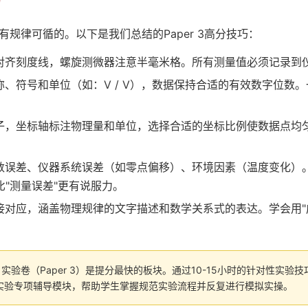
巧
规律可循的。以下是我们总结的Paper 3高分技巧：
对齐刻度线，螺旋测微器注意半毫米格。所有测量值必须记录到
、符号和单位（如：V / V），数据保持合适的有效数字位数
，坐标轴标注物理量和单位，选择合适的坐标比例使数据点均匀
数误差、仪器系统误差（如零点偏移）、环境因素（温度变化）。
"测量误差"更有说服力。
对应，涵盖物理规律的文字描述和数学关系式的表达。学会用"成正
验卷（Paper 3）是提分最快的板块。通过10-15小时的针对性实验
实验专项辅导模块，帮助学生掌握规范实验流程并反复进行模拟实操。