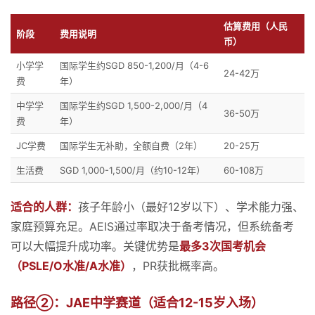
估算费用（人民
阶段
费用说明
币）
小学学
国际学生约SGD 850-1,200/月（4-6
24-42万
费
年）
中学学
国际学生约SGD 1,500-2,000/月（4
36-50万
费
年）
JC学费
国际学生无补助，全额自费（2年）
20-25万
生活费
SGD 1,000-1,500/月（约10-12年）
60-108万
适合的人群：
孩子年龄小（最好12岁以下）、学术能力强、
家庭预算充足。AEIS通过率取决于备考情况，但系统备考
可以大幅提升成功率。关键优势是
最多3次国考机会
（PSLE/O水准/A水准）
，PR获批概率高。
路径②：JAE中学赛道（适合12-15岁入场）