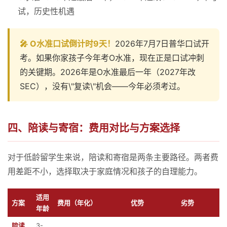
试，历史性机遇
🎤 O水准口试倒计时9天！
2026年7月7日普华口试开
考。如果你家孩子今年考O水准，现在正是口试冲刺
的关键期。2026年是O水准最后一年（2027年改
SEC），没有\"复读\"机会——今年必须考过。
四、陪读与寄宿：费用对比与方案选择
对于低龄留学生来说，陪读和寄宿是两条主要路径。两者费
用差距不小，选择取决于家庭情况和孩子的自理能力。
适用
方案
费用（年化）
优势
劣势
年龄
陪读
3-