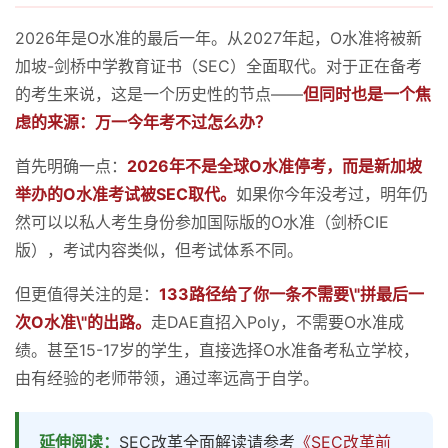
2026年是O水准的最后一年。从2027年起，O水准将被新
加坡-剑桥中学教育证书（SEC）全面取代。对于正在备考
的考生来说，这是一个历史性的节点——
但同时也是一个焦
虑的来源：万一今年考不过怎么办？
首先明确一点：
2026年不是全球O水准停考，而是新加坡
举办的O水准考试被SEC取代。
如果你今年没考过，明年仍
然可以以私人考生身份参加国际版的O水准（剑桥CIE
版），考试内容类似，但考试体系不同。
但更值得关注的是：
133路径给了你一条不需要\"拼最后一
次O水准\"的出路。
走DAE直招入Poly，不需要O水准成
绩。甚至15-17岁的学生，直接选择O水准备考私立学校，
由有经验的老师带领，通过率远高于自学。
延伸阅读：
SEC改革全面解读请参考
《SEC改革前