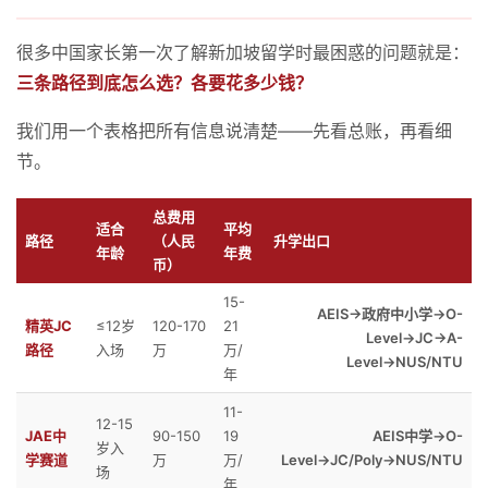
很多中国家长第一次了解新加坡留学时最困惑的问题就是：
三条路径到底怎么选？各要花多少钱？
我们用一个表格把所有信息说清楚——先看总账，再看细
节。
总费用
适合
平均
路径
（人民
升学出口
年龄
年费
币）
15-
AEIS→政府中小学→O-
精英JC
≤12岁
120-170
21
Level→JC→A-
路径
入场
万
万/
Level→NUS/NTU
年
11-
12-15
JAE中
90-150
19
AEIS中学→O-
岁入
学赛道
万
万/
Level→JC/Poly→NUS/NTU
场
年