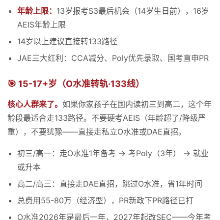
年龄上限：
13岁报考S3最后机会（14岁生日前），16岁
AEIS年龄上限
14岁以上建议直接转133路径
JAE三大红利：CCA减分、Poly优先录取、国考直申PR
🎯 15-17+岁（O水准转轨·133线）
核心人群来了。
如果你家孩子在国内读初三到高二，这个年
龄段最适合走133路径。不要硬考AEIS（年龄超了/降级严
重），不要犹豫——直接走私立O水准或DAE直招。
初三/高一：走O水准1年备考 → 考Poly（3年） → 就业
或升本
高二/高三：直接走DAE直招，跳过O水准，省1年时间
总费用55-80万（经济型），PR新政下PR路径已打
O水准2026年是最后一年，2027年起改SEC——今年考