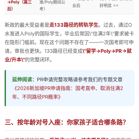
→Poly（高三
准/Poly期间公
业后
好明显 ⭐⭐
后）
考）
新政的最大受益者是
走133路径的转轨学生
。过去，通过O
水准进入Poly的国际学生，毕业后常因\"住满2年\"要求被卡
在隐形门槛前。现在这个问题不存在了——一次国考即可申
请，审批也更快。133路径已经变成
\"留学→Poly→PR→就
业/升本\"
的完整闭环。
延伸阅读：
PR申请完整攻略请参考我们的专题文章
《2026新加坡PR申请指南：国考直申、取消住满2
年、不同路径PR概率》
三、按年龄对号入座：你家孩子适合哪条路？