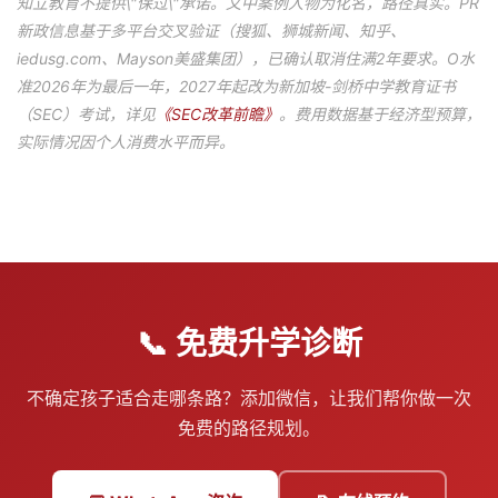
知立教育不提供\"保过\"承诺。文中案例人物为化名，路径真实。PR
新政信息基于多平台交叉验证（搜狐、狮城新闻、知乎、
iedusg.com、Mayson美盛集团），已确认取消住满2年要求。O水
准2026年为最后一年，2027年起改为新加坡-剑桥中学教育证书
（SEC）考试，详见
《SEC改革前瞻》
。费用数据基于经济型预算，
实际情况因个人消费水平而异。
📞 免费升学诊断
不确定孩子适合走哪条路？添加微信，让我们帮你做一次
免费的路径规划。