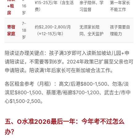
¥15-25万/年（含生活
亲子陪伴、学
第一年家长
+租
16
费）
习监督
不能工作
房
岁
7-
寄宿
约$2,200-2,800/月
无须家长陪
孩子需要自
18
家庭
（≈12-15万/年）
同、全天监护
理能力
岁
陪读证办理关键点：孩子满3岁即可入读新加坡幼儿园+申
请陪读证，不需要等到6岁。2024年政策已扩展至父亲也可
申请陪读。陪读满1年后家长可在新加坡合法工作。
各区租金参考（月租）：高文/后港$800-1,500、勿洛/淡
滨尼$800-1,500、蔡厝港/裕廊$700-1,200、武吉士/市中
心$1,500-2,500。
五、O水准2026最后一年：今年考不过怎么
办？