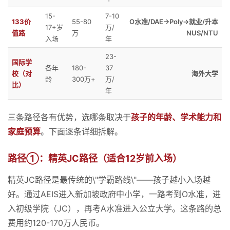
15-
7-10
133价
55-80
O水准/DAE→Poly→就业/升本
17+岁
万/
值路
万
NUS/NTU
入场
年
23-
国际学
各年
180-
37
校（对
海外大学
龄
300万+
万/
比）
年
三条路径各有优势，选哪条取决于
孩子的年龄、学术能力和
家庭预算
。下面逐条详细拆解。
路径①：精英JC路径（适合12岁前入场）
精英JC路径是最传统的\"学霸路线\"——孩子越小入场越
好。通过AEIS进入新加坡政府中小学，一路考到O水准，进
入初级学院（JC），再考A水准进入公立大学。这条路的总
费用约120-170万人民币。