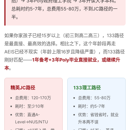
招）→ 3年Poly政府理工学院 → 3年升读大学本科。
总耗时约5-7年，总费用55-80万，不到JC路径的一
半。
如果你家孩子已经15岁以上（初三到高二高三），133路径
是最直接、最高效的选择。相比之下，这个年龄段再走
AEIS已经不现实（年龄上限16岁且降级严重），而133路径
刚好匹配——
1年备考+3年Poly毕业直接就业，或继续升
本
。
精英JC路径
133理工路径
总费用：120-170万
总费用：55-80万
耗时：至少10年
耗时：约5-7年
优势：直通A-
优势：省钱省时，就业
Level→NUS/NTU
升本两不误