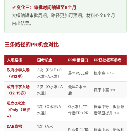
✅ 变化三：审批时间缩短至6个月
大幅缩短审批周期，路径更加可预期。材料齐全6个月
内出结果。
三条路径的PR机会对比
入场路径
国考机会
PR申请窗口
PR获批概率参考
政府小学入场
3次（PSLE+O
最早PSLE后
概率高 ⭐⭐⭐
（≤12岁）
水准+A水准）
政府中学入场
2次（O水准+A
最早O水准
概率中高 ⭐⭐
（12-15岁）
水准）
后
私立O水准
1次（O水准/A
O水准后/工
概率中等，但新政
→Poly（15岁
水准）
作后EP→PR
后明显提升 ⭐⭐
+）
DAE直招
1次（A水
Poly期间/毕
概率中高，新政利