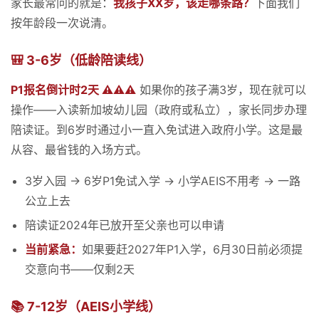
家长最常问的就是：
我孩子XX岁，该走哪条路？
下面我们
按年龄段一次说清。
🎒 3-6岁（低龄陪读线）
P1报名倒计时2天 ⚠️⚠️⚠️
如果你的孩子满3岁，现在就可以
操作——入读新加坡幼儿园（政府或私立），家长同步办理
陪读证。到6岁时通过小一直入免试进入政府小学。这是最
从容、最省钱的入场方式。
3岁入园 → 6岁P1免试入学 → 小学AEIS不用考 → 一路
公立上去
陪读证2024年已放开至父亲也可以申请
当前紧急：
如果要赶2027年P1入学，6月30日前必须提
交意向书——仅剩2天
📚 7-12岁（AEIS小学线）