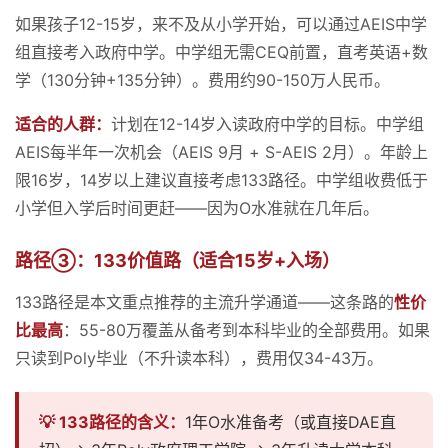
如果孩子12-15岁，来不及从小学开始，可以通过AEIS中学
组直接考入政府中学。中学组无需CEQ前置，直考英语+数
学（130分钟+135分钟）。费用约90-150万人民币。
适合的人群：
计划在12-14岁入读政府中学的目标。中学组
AEIS每半年一次机会（AEIS 9月 + S-AEIS 2月）。年龄上
限16岁，14岁以上建议直接考虑133路径。中学组收费低于
小学但入学后时间更赶——因为O水准就在几年后。
路径③：133价值路（适合15岁+入场）
133路径是本文重点推荐的主流升学通道——这条路的
性价
比最高
：55-80万覆盖从备考到本科毕业的全部费用。如果
只读到Poly毕业（不升读本科），费用仅34-43万。
💡 133路径的含义：
1年O水准备考（或直接DAE直