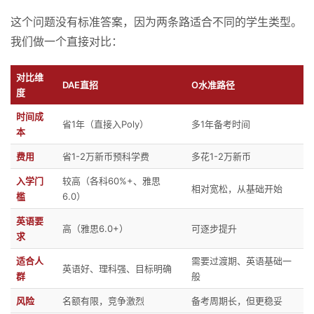
这个问题没有标准答案，因为两条路适合不同的学生类型。
我们做一个直接对比：
对比维
DAE直招
O水准路径
度
时间成
省1年（直接入Poly）
多1年备考时间
本
费用
省1-2万新币预科学费
多花1-2万新币
入学门
较高（各科60%+、雅思
相对宽松，从基础开始
槛
6.0）
英语要
高（雅思6.0+）
可逐步提升
求
适合人
需要过渡期、英语基础一
英语好、理科强、目标明确
群
般
风险
名额有限，竞争激烈
备考周期长，但更稳妥