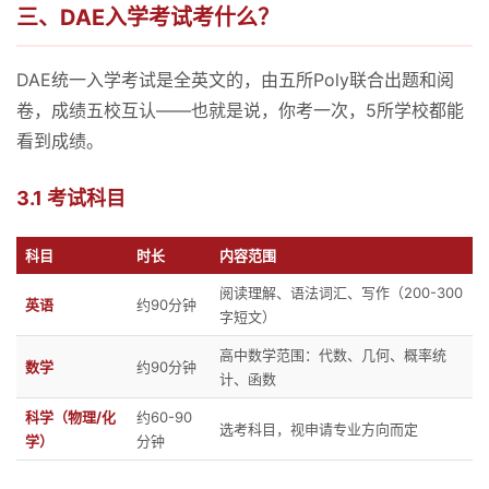
三、DAE入学考试考什么？
DAE统一入学考试是全英文的，由五所Poly联合出题和阅
卷，成绩五校互认——也就是说，你考一次，5所学校都能
看到成绩。
3.1 考试科目
科目
时长
内容范围
阅读理解、语法词汇、写作（200-300
英语
约90分钟
字短文）
高中数学范围：代数、几何、概率统
数学
约90分钟
计、函数
科学（物理/化
约60-90
选考科目，视申请专业方向而定
学）
分钟