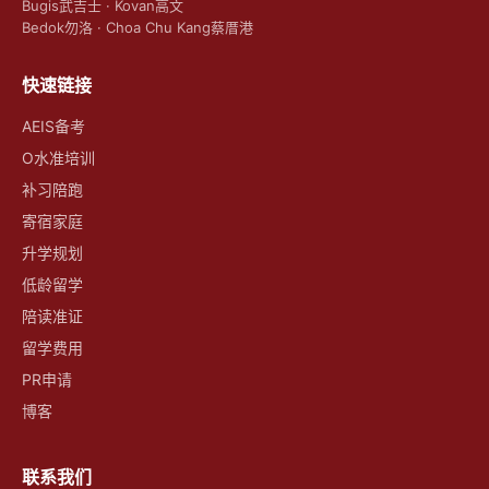
Bugis武吉士 · Kovan高文
Bedok勿洛 · Choa Chu Kang蔡厝港
快速链接
AEIS备考
O水准培训
补习陪跑
寄宿家庭
升学规划
低龄留学
陪读准证
留学费用
PR申请
博客
联系我们