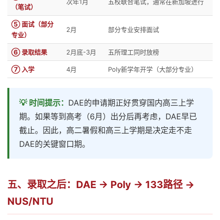
次年1月
五校联合笔试，通常在新加坡进行
（笔试）
⑤ 面试（部分
2月
部分专业安排面试
专业）
⑥ 录取结果
2月底-3月
五所理工同时放榜
⑦ 入学
4月
Poly新学年开学（大部分专业）
💡 时间提示：
DAE的申请期正好贯穿国内高三上学
期。如果等到高考（6月）出分后再考虑，DAE早已
截止。因此，高二暑假和高三上学期是决定走不走
DAE的关键窗口期。
五、录取之后：DAE → Poly → 133路径 →
NUS/NTU